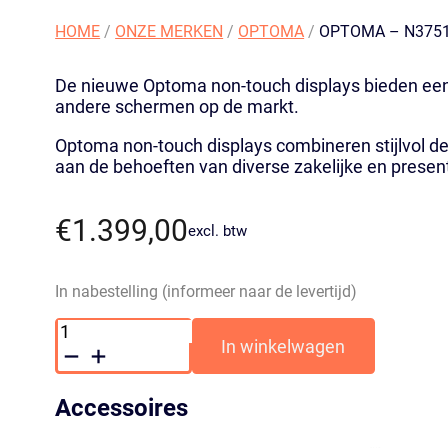
HOME
/
ONZE MERKEN
/
OPTOMA
/
OPTOMA – N3751
De nieuwe Optoma non-touch displays bieden een
andere schermen op de markt.
Optoma non-touch displays combineren stijlvol de
aan de behoeften van diverse zakelijke en presen
€
1.399,00
excl. btw
In nabestelling (informeer naar de levertijd)
Optoma
-
In winkelwagen
N3751K
-
75
Accessoires
inch
4K
UHD