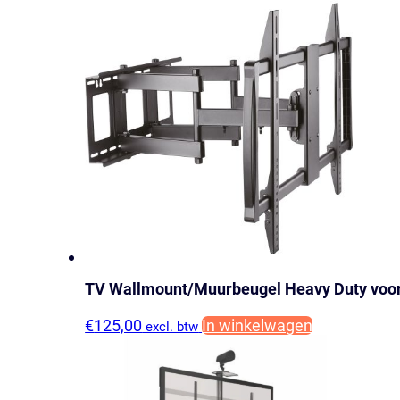
pro
display
Presentatiescherm
aantal
TV Wallmount/Muurbeugel Heavy Duty voor
€
125,00
In winkelwagen
excl. btw