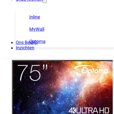
Inline
MyWall
Optoma
Ons Bedrijf
Inzichten