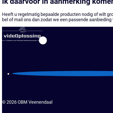
ik daarvoor in aanmerking kome
Heeft u regelmatig bepaalde producten nodig of wilt gro
bel of mail ons dan zodat we een passende aanbieding
© 2026 OBM Veenendaal