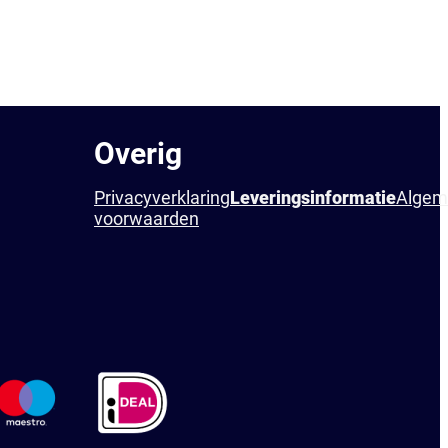
Overig
Privacyverklaring
Leveringsinformatie
Algem
voorwaarden