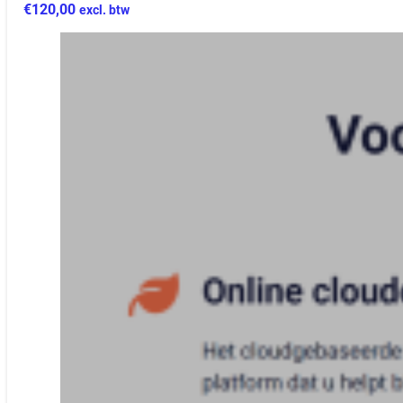
€
120,00
excl. btw