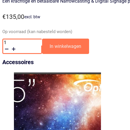
Een krachtige en betaalbare Narrowcasting & Digital Signage p
€
135,00
excl. btw
Op voorraad (kan nabesteld worden)
VideOplossing
player
In winkelwagen
|
Narrowcasting
&
Accessoires
Digital
Signage
player
aantal