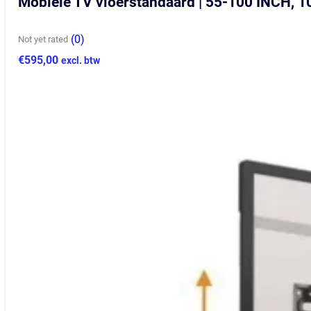
Mobiele TV vloerstandaard | 55-100 INCH, 
(0)
Not yet rated
€
595,00
excl. btw