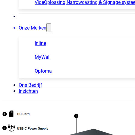
VideOplossing Narrowcasting & Signage syste
Onze Merken
Inline
MyWall
Optoma
Ons Bedrijf
Inzichten