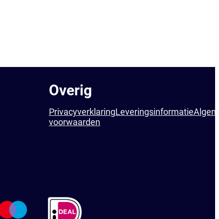
Overig
Privacyverklaring
Leveringsinformatie
Algem
voorwaarden