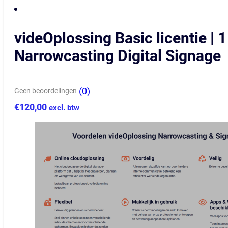
videOplossing Basic licentie | 1 
Narrowcasting Digital Signage
(0)
Geen beoordelingen
€
120,00
excl. btw