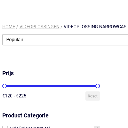
HOME
/
VIDEOPLOSSINGEN
/
VIDEOPLOSSING NARROWCAST
Order By
Sort content
Prijs
Prijs
€120 - €225
Reset
Product Categorie