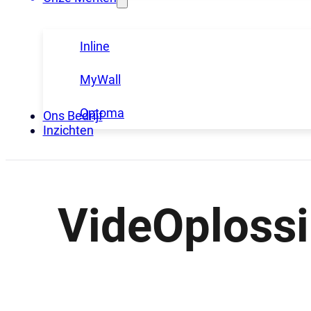
Inline
MyWall
Optoma
Ons Bedrijf
Inzichten
VideOplossi