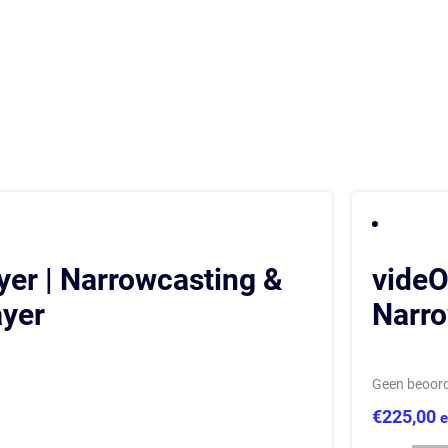
yer | Narrowcasting &
videOp
ayer
Narro
Geen beoord
€
225,00
e