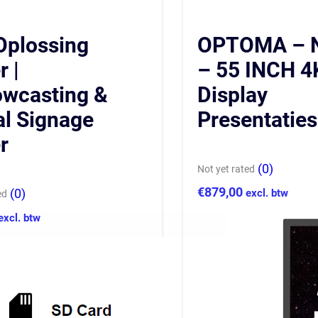
Oplossing
OPTOMA – 
r |
– 55 INCH 
owcasting &
Display
al Signage
Presentatie
r
(0)
Not yet rated
€
879,00
(0)
excl. btw
ed
excl. btw