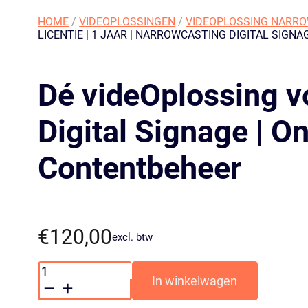
HOME
/
VIDEOPLOSSINGEN
/
VIDEOPLOSSING NARRO
LICENTIE | 1 JAAR | NARROWCASTING DIGITAL SIGNA
Dé videOplossing v
Digital Signage | O
Contentbeheer
€
120,00
excl. btw
videOplossing
Basic
In winkelwagen
licentie
|