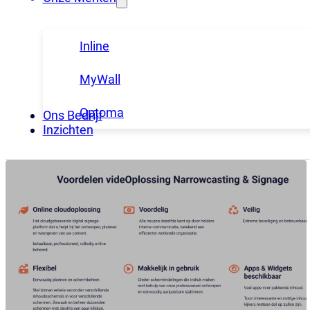
Inline
MyWall
Optoma
Ons Bedrijf
Inzichten