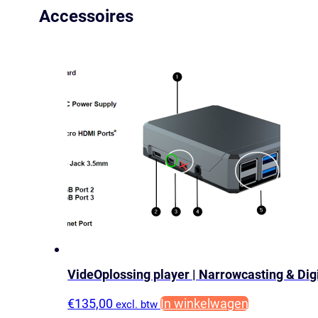
1
Accessoires
jaar
|
Narrowcasting
Digital
Signage
aantal
VideOplossing player | Narrowcasting & Dig
€
135,00
In winkelwagen
excl. btw