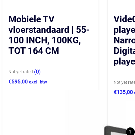
Mobiele TV
Vide
vloerstandaard | 55-
playe
100 INCH, 100KG,
Narr
TOT 164 CM
Digit
playe
(0)
Not yet rated
€
595,00
excl. btw
Not yet rat
€
135,00