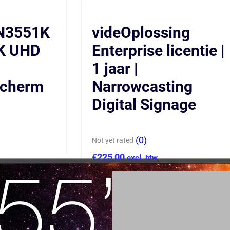
N3551K
videOplossing
4K UHD
Enterprise licentie |
1 jaar |
scherm
Narrowcasting
Digital Signage
(0)
Not yet rated
€
225,00
excl. btw