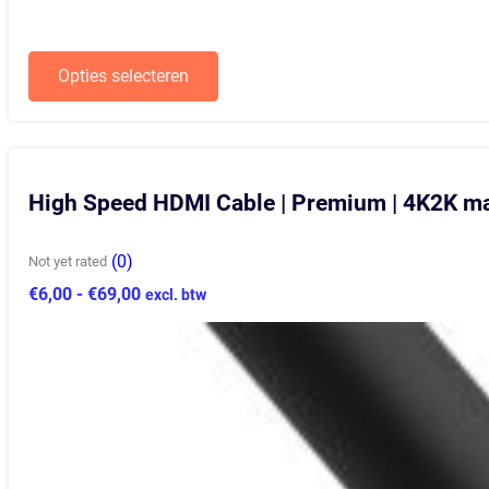
Opties selecteren
Dit
product
heeft
meerdere
variaties.
Deze
High Speed HDMI Cable | Premium | 4K2K ma
optie
kan
gekozen
(0)
Not yet rated
worden
op
Prijsklasse:
€
6,00
-
€
69,00
excl. btw
de
€6,00
productpagina
tot
€69,00