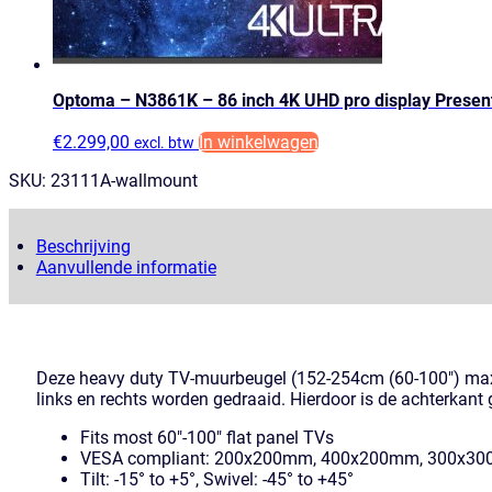
Optoma – N3861K – 86 inch 4K UHD pro display Presen
€
2.299,00
In winkelwagen
excl. btw
SKU:
23111A-wallmount
Beschrijving
Aanvullende informatie
Deze heavy duty TV-muurbeugel (152-254cm (60-100″) max. 8
links en rechts worden gedraaid. Hierdoor is de achterkant
Fits most 60″-100″ flat panel TVs
VESA compliant: 200x200mm, 400x200mm, 300x
Tilt: -15° to +5°, Swivel: -45° to +45°