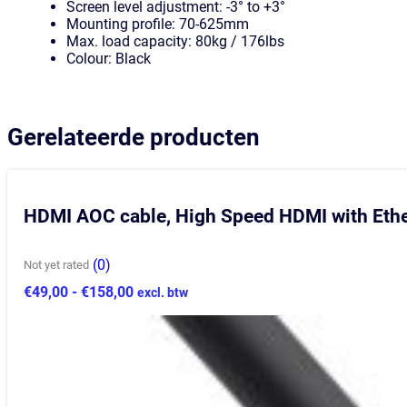
Screen level adjustment: -3° to +3°
Mounting profile: 70-625mm
Max. load capacity: 80kg / 176lbs
Colour: Black
Gerelateerde producten
HDMI AOC cable, High Speed HDMI with Ethe
(0)
Not yet rated
Prijsklasse:
€
49,00
-
€
158,00
excl. btw
€49,00
tot
€158,00