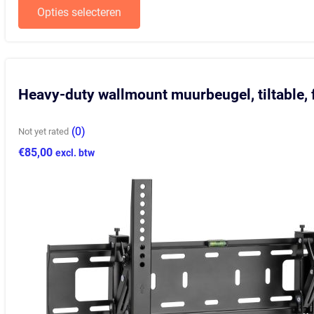
Opties selecteren
Dit
product
heeft
meerdere
variaties.
Deze
Heavy-duty wallmount muurbeugel, tiltable, f
optie
kan
gekozen
(0)
Not yet rated
worden
op
€
85,00
excl. btw
de
productpagina