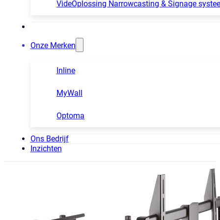
VideOplossing Narrowcasting & Signage syste
Onze Merken
Inline
MyWall
Optoma
Ons Bedrijf
Inzichten