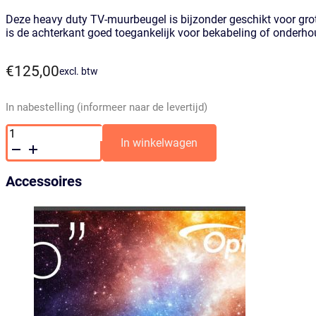
Deze heavy duty TV-muurbeugel is bijzonder geschikt voor grot
is de achterkant goed toegankelijk voor bekabeling of onderho
€
125,00
excl. btw
In nabestelling (informeer naar de levertijd)
TV
Wallmount/Muurbeugel
In winkelwagen
Heavy
Duty
voor
Accessoires
TV
scherm
152-
254cm
(60-
100")
max.
80kg
aantal