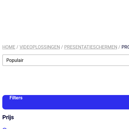
HOME
/
VIDEOPLOSSINGEN
/
PRESENTATIESCHERMEN
/
PR
Order By
Sort content
Filters
Prijs