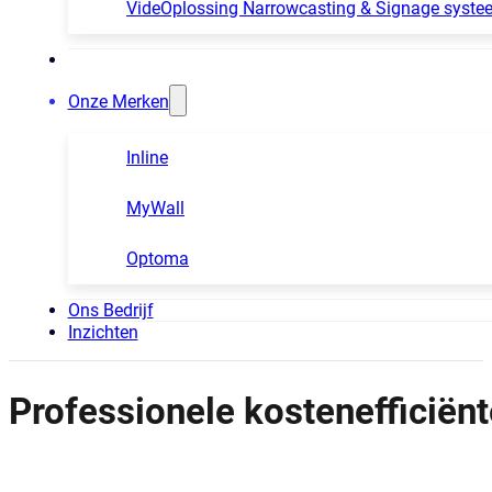
VideOplossing Narrowcasting & Signage syste
Onze Merken
Inline
MyWall
Optoma
Ons Bedrijf
Inzichten
Professionele kostenefficiënt