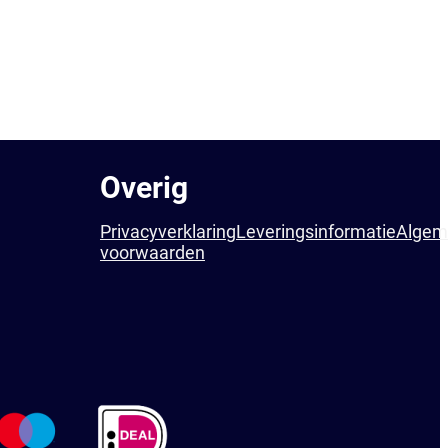
Overig
Privacyverklaring
Leveringsinformatie
Algem
voorwaarden