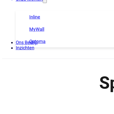
Inline
MyWall
Optoma
Ons Bedrijf
Inzichten
Sp