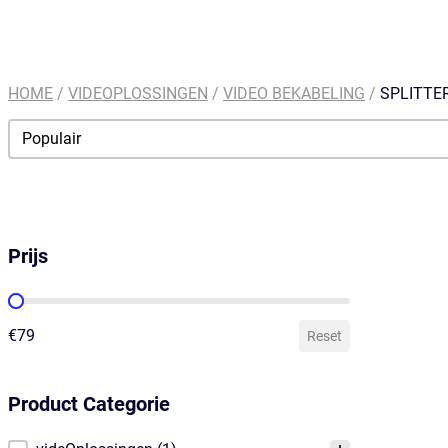
HOME
/
VIDEOPLOSSINGEN
/
VIDEO BEKABELING
/
SPLITTE
Order By
Sort content
Prijs
Prijs
€79
Reset
Product Categorie