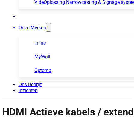
VideOplossing Narrowcasting & Signage syste
Onze Merken
Inline
MyWall
Optoma
Ons Bedrijf
Inzichten
HDMI Actieve kabels / extend