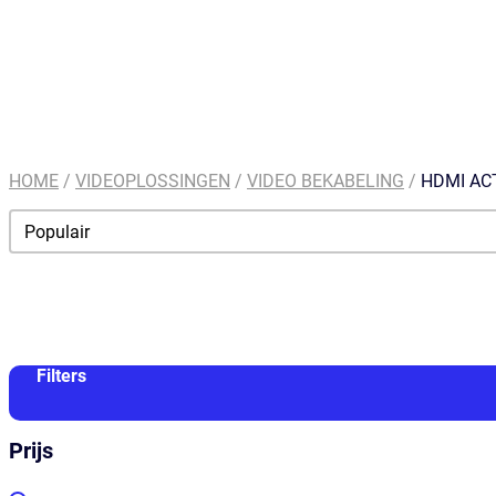
HOME
/
VIDEOPLOSSINGEN
/
VIDEO BEKABELING
/
HDMI AC
Order By
Sort content
Filters
Prijs