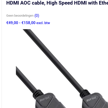
HDMI AOC cable, High Speed HDMI with Ethe
(0)
Geen beoordelingen
Prijsklasse:
€
49,00
-
€
158,00
excl. btw
€49,00
tot
€158,00