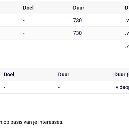
Doel
Duur
D
-
730
.
-
730
.
-
-
.
Doel
Duur
Duur 
-
-
.video
n op basis van je interesses.