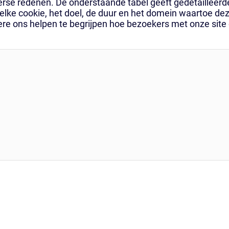
rse redenen. De onderstaande tabel geeft gedetailleerde 
 elke cookie, het doel, de duur en het domein waartoe de
ndere ons helpen te begrijpen hoe bezoekers met onze si