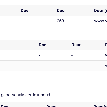
Doel
Duur
Duur (
-
363
www.vi
Doel
Duur
-
-
-
-
n gepersonaliseerde inhoud.
Doel
Duur
Duur (