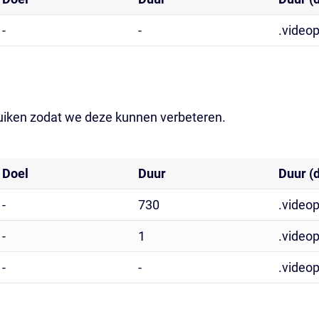
-
-
.videop
ruiken zodat we deze kunnen verbeteren.
Doel
Duur
Duur (
-
730
.videop
-
1
.videop
-
-
.videop