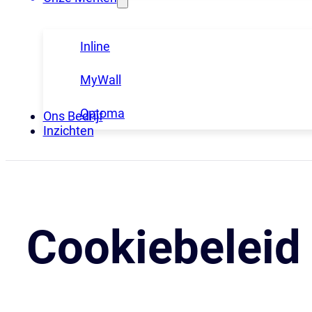
Inline
MyWall
Optoma
Ons Bedrijf
Inzichten
Cookiebeleid